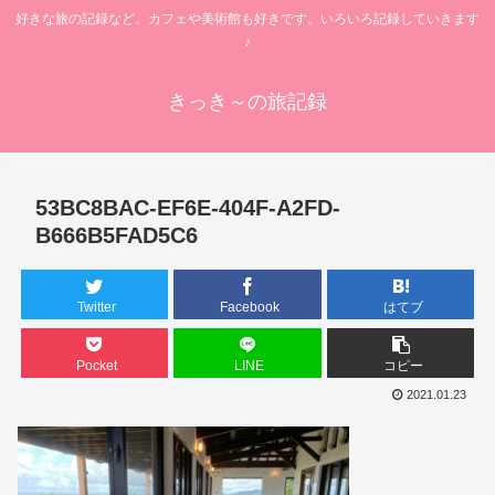
好きな旅の記録など。カフェや美術館も好きです。いろいろ記録していきます
♪
きっき～の旅記録
53BC8BAC-EF6E-404F-A2FD-
B666B5FAD5C6
Twitter
Facebook
はてブ
Pocket
LINE
コピー
2021.01.23