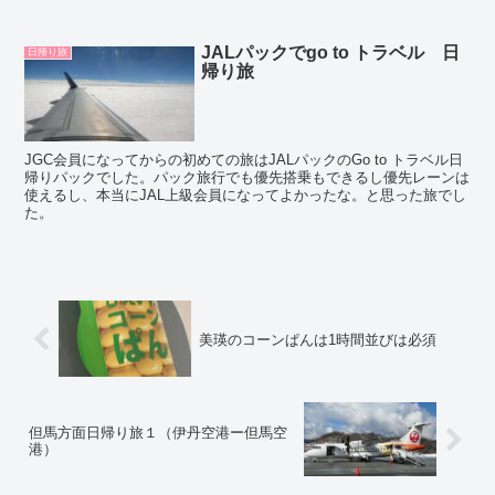
JALパックでgo to トラベル 日
日帰り旅
帰り旅
JGC会員になってからの初めての旅はJALパックのGo to トラベル日
帰りパックでした。パック旅行でも優先搭乗もできるし優先レーンは
使えるし、本当にJAL上級会員になってよかったな。と思った旅でし
た。
美瑛のコーンぱんは1時間並びは必須
但馬方面日帰り旅１（伊丹空港ー但馬空
港）