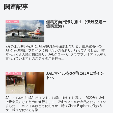
関連記事
但馬方面日帰り旅１（伊丹空港ー
ATR42-600
但馬空港）
2月のまだ寒い時期にJALが伊丹から運航している、但馬空港への
ATR42-600機、プロペラに乗りたいのもあり、行ってきました。 昨
年もたくさん飛行機に乗り、JALグローバルクラブプレミア（JGPと
言われています）のステイタスを持っ...
JALマイルをお得にeJALポイン
eJALポイント
トへ
JALマイルからeJALポイントにお得に換えるお話し。 2020年にJAL
上級会員になるための修行をして、JALのマイルが自然とたまってい
ました。このマイルはどう使おうか、時々Class Explorerで使おう
か、様々な使い方を楽...