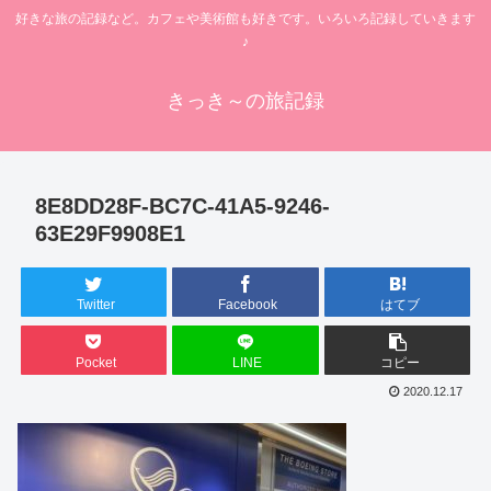
好きな旅の記録など。カフェや美術館も好きです。いろいろ記録していきます
♪
きっき～の旅記録
8E8DD28F-BC7C-41A5-9246-
63E29F9908E1
Twitter
Facebook
はてブ
Pocket
LINE
コピー
2020.12.17