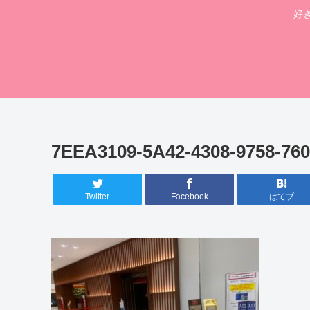
好
7EEA3109-5A42-4308-9758-76
Twitter
Facebook
はてブ