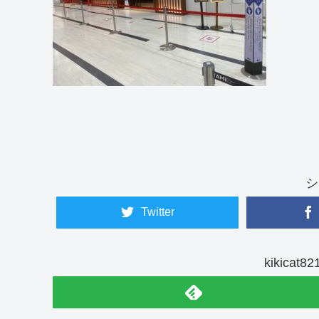
シ
Twitter
kikica