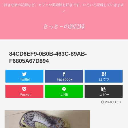
好きな旅の記録など。カフェや美術館も好きです。いろいろ記録していきます
♪
きっき～の旅記録
84CD6EF9-0B0B-463C-89AB-
F6805A67D894
Twitter
Facebook
はてブ
Pocket
LINE
コピー
2020.11.13