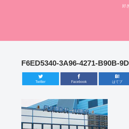
好
F6ED5340-3A96-4271-B90B-9
Twitter
Facebook
はてブ