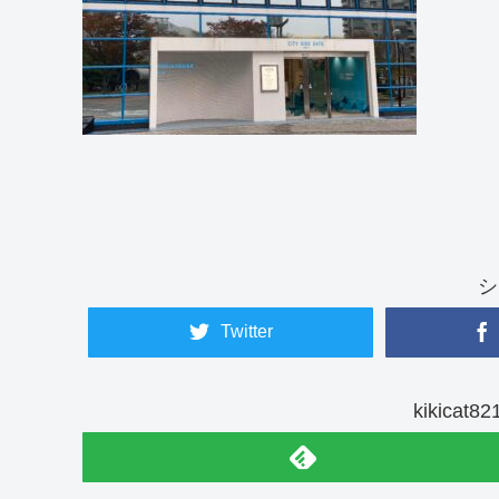
シ
Twitter
kikica