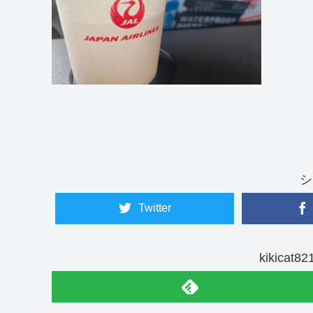
シ
Twitter
kikica