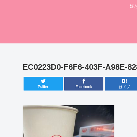
好
EC0223D0-F6F6-403F-A98E-8
Twitter
Facebook
はてブ