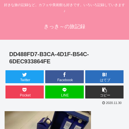
好きな旅の記録など。カフェや美術館も好きです。いろいろ記録していきます
♪
きっき～の旅記録
DD488FD7-B3CA-4D1F-B54C-
6DEC933864FE
Twitter
Facebook
はてブ
Pocket
LINE
コピー
2020.11.30