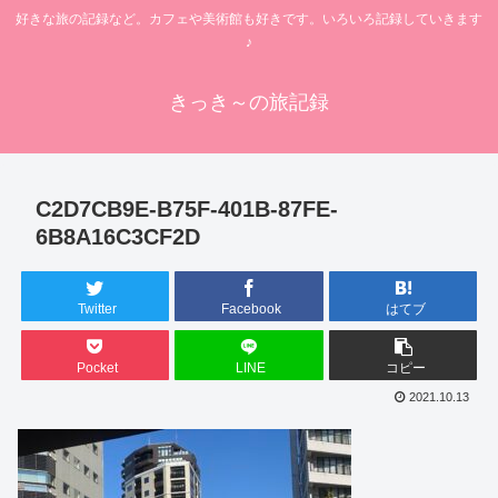
好きな旅の記録など。カフェや美術館も好きです。いろいろ記録していきます
♪
きっき～の旅記録
C2D7CB9E-B75F-401B-87FE-
6B8A16C3CF2D
Twitter
Facebook
はてブ
Pocket
LINE
コピー
2021.10.13