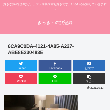
好きな旅の記録など。カフェや美術館も好きです。いろいろ記録していきます
♪
きっき～の旅記録
6CA9C0DA-4121-4A85-A227-
ABE8E230483E
Twitter
Facebook
はてブ
Pocket
LINE
コピー
2021.10.13