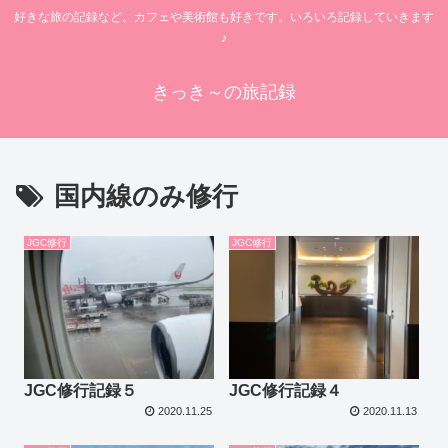
好きな旅の記録など。カフェや美術館も好きです。いろいろ記録していきます
♪
きっき～の旅記録
国内線のみ修行
JGC修行
JGC修行
JGC修行記録５
JGC修行記録４
2020.11.25
2020.11.13